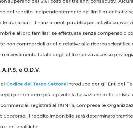
 non superano del 6% i costi per tre anni consecutivi. Alcuni
e del reddito, indipendentemente dai limiti quantitativi so
 donazioni, i finanziamenti pubblici per attività convenzi
i membri e ai loro familiari, se effettuate senza compenso o
te non commerciali quelle relative alla ricerca scientifica d
reinvestimento totale degli utili e senza accesso privilegiat
, A.P.S. e O.D.V.
del
Codice del Terzo Settore
introduce per gli Enti del Te
 concepiti per rendere più agevole la tassazione delle attiv
on commerciali registrati al RUNTS, comprese le Organizzazio
Soccorso. Il reddito imponibile sarà determinato tramite un
zioni analitiche.