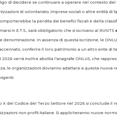
ligo di decidere se continuare a operare nel contesto del 
izzazioni di volontariato, imprese sociali o altre entità 
 comporterebbe la perdita dei benefici fiscali e della cla
rsi in E.T.S., sarà obbligatorio che si iscrivano al RUNTS
e denominazione. In assenza di questa iscrizione, le ONLUS p
nnato, conferire il loro patrimonio a un altro ente di terz
 2026 verrà inoltre abolita l’anagrafe ONLUS, che rapprese
za, le organizzazioni dovranno adattarsi a questa nuova re
vigenti.
tolo X del Codice del Terzo Settore nel 2026 si conclude il
zzazioni non profit italiane. Si applicheranno nuove normat