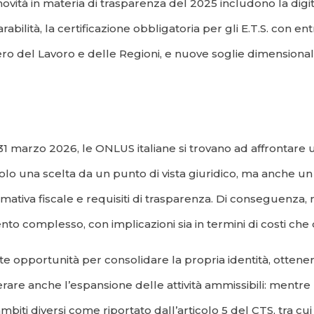
novità in materia di trasparenza del 2025 includono la digit
bilità, la certificazione obbligatoria per gli E.T.S. con e
tero del Lavoro e delle Regioni, e nuove soglie dimensionali
1 marzo 2026, le ONLUS italiane si trovano ad affrontare un
solo una scelta da un punto di vista giuridico, ma anche u
ativa fiscale e requisiti di trasparenza. Di conseguenza,
 complesso, con implicazioni sia in termini di costi che 
te opportunità per consolidare la propria identità, ottene
rare anche l’espansione delle attività ammissibili: mentre l
biti diversi come riportato dall’articolo 5 del CTS, tra cui 