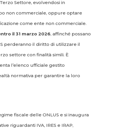
Terzo Settore, evolvendosi in
di tipo non commerciale, oppure optare
ssificazione come ente non commerciale.
entro il 31 marzo 2026
, affinché possano
erderanno il diritto di utilizzare il
o settore con finalità simili. È
nta l’elenco ufficiale gestito
altà normativa per garantire la loro
 regime fiscale delle ONLUS e si inaugura
ive riguardanti IVA, IRES e IRAP,