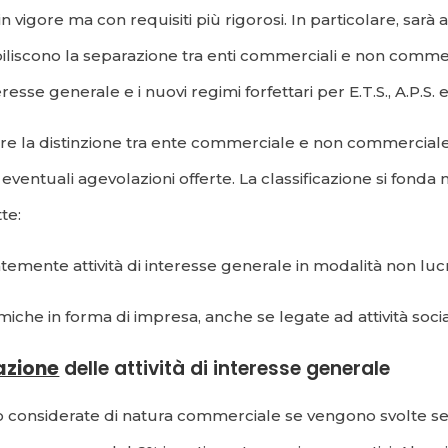
vigore ma con requisiti più rigorosi. In particolare, sarà
tabiliscono la separazione tra enti commerciali e non commer
esse generale e i nuovi regimi forfettari per E.T.S., A.P.S. e
re la distinzione tra ente commerciale e non commerciale
le eventuali agevolazioni offerte. La classificazione si fond
te:
temente attività di interesse generale in modalità non lucr
iche in forma di impresa, anche se legate ad attività socia
azione
delle attività di interesse generale
ono considerate di natura commerciale se vengono svolte 