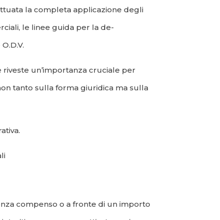
 attuata la completa applicazione degli
ciali, le linee guida per la de-
 O.D.V.
 riveste un’importanza cruciale per
a non tanto sulla forma giuridica ma sulla
ativa.
li
senza compenso o a fronte di un importo