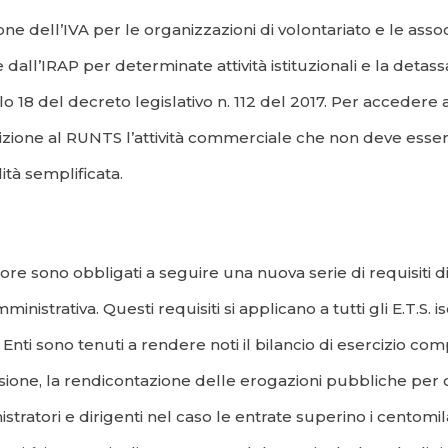
ne dell’IVA per le organizzazioni di volontariato e le ass
 dall’IRAP per determinate attività istituzionali e la detassa
lo 18 del decreto legislativo n. 112 del 2017. Per accedere
crizione al RUNTS l’attività commerciale che non deve esser
ità semplificata.
tore sono obbligati a seguire una nuova serie di requisiti di
istrativa. Questi requisiti si applicano a tutti gli E.T.S. i
 Enti sono tenuti a rendere noti il bilancio di esercizio co
ione, la rendicontazione delle erogazioni pubbliche per co
tratori e dirigenti nel caso le entrate superino i centomila e