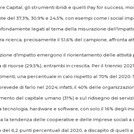
ture Capital, gli strumenti ibridi e quelli Pay for success, 
te del 37,3%, 30,9% e 24,5%, con esempi come i social im
ofondamente legati al tema della misurazione dell’impatto
tra ricerca, precisamente il 51,6% del campione, affronta 
tazione d’impatto emergono il riorientamento delle attività
di risorse (29,5%), entrambi in crescita. Per il triennio 20
timenti, una percentuale in calo rispetto al 70% del 2020. S
i prevede di farlo nel 2024; infatti, il 40% delle organizzaz
ento del capitale umano (31%) e sul ridisegno dei servizi (
 tecnologia, hardware e software, con solo il 16% degli inv
ma la tendenza delle cooperative e delle imprese sociali a
 del 6,2 punti percentuali dal 2020, a discapito di quelli 