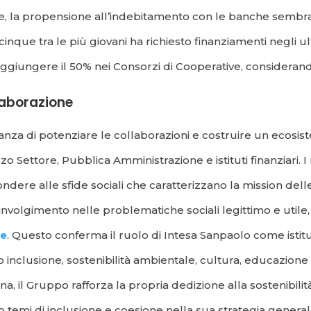
ne, la propensione all’indebitamento con le banche sembra
inque tra le più giovani ha richiesto finanziamenti negli ult
 raggiungere il 50% nei Consorzi di Cooperative, consideran
llaborazione
za di potenziare le collaborazioni e costruire un ecosiste
o Settore, Pubblica Amministrazione e istituti finanziari. 
ere alle sfide sociali che caratterizzano la mission delle
coinvolgimento nelle problematiche sociali legittimo e uti
ne
. Questo conferma il ruolo di Intesa Sanpaolo come istit
 inclusione, sostenibilità ambientale, cultura, educazione 
 il Gruppo rafforza la propria dedizione alla sostenibilit
o temi di inclusione e coesione nella sua strategia general