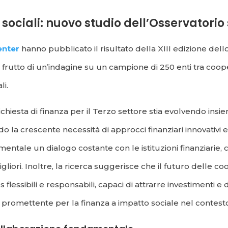
ciali: nuovo studio dell’Osservatorio s
enter
hanno pubblicato il risultato della XIII edizione dell
 frutto di un’indagine su un campione di 250 enti tra coope
li.
chiesta di finanza per il Terzo settore stia evolvendo insi
lando la crescente necessità di approcci finanziari innovativi e
amentale un dialogo costante con le istituzioni finanziarie, 
liori. Inoltre, la ricerca suggerisce che il futuro delle co
 flessibili e responsabili, capaci di attrarre investimenti e 
 promettente per la finanza a impatto sociale nel contest