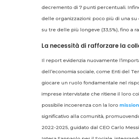
decremento di 7 punti percentuali. Infi
delle organizzazioni: poco più di una su c
su tre delle più longeve (33,5%), fino a
La necessità di rafforzare la co
Il report evidenzia nuovamente l’importan
dell’economia sociale, come Enti del Terz
giocare un ruolo fondamentale nel rispond
imprese intervistate che ritiene il loro 
possibile incoerenza con la loro
missio
significativo alla comunità, promuovendo
2022-2025, guidato dal CEO Carlo Messina,
Intesa Sanpaolo per il Sociale, integrand