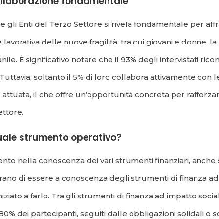
ollaborazione fondamentale
 e gli Enti del Terzo Settore si rivela fondamentale per aff
avorativa delle nuove fragilità, tra cui giovani e donne, la 
nile. È significativo notare che il 93% degli intervistati ri
 Tuttavia, soltanto il 5% di loro collabora attivamente con 
attuata, il che offre un’opportunità concreta per rafforzare
ettore.
quale strumento operativo?
o nella conoscenza dei vari strumenti finanziari, anche se i
rano di essere a conoscenza degli strumenti di finanza ad
iniziato a farlo. Tra gli strumenti di finanza ad impatto socia
’80% dei partecipanti, seguiti dalle obbligazioni solidali o