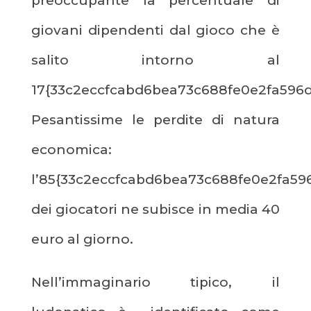
preoccupante la percentuale di
giovani dipendenti dal gioco che è
salito intorno al
17{33c2eccfcabd6bea73c688fe0e2fa596d
Pesantissime le perdite di natura
economica:
l’85{33c2eccfcabd6bea73c688fe0e2fa59
dei giocatori ne subisce in media 40
euro al giorno.
Nell’immaginario tipico, il