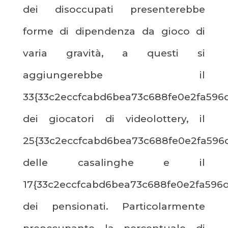
dei disoccupati presenterebbe
forme di dipendenza da gioco di
varia gravità, a questi si
aggiungerebbe il
33{33c2eccfcabd6bea73c688fe0e2fa596
dei giocatori di videolottery, il
25{33c2eccfcabd6bea73c688fe0e2fa596
delle casalinghe e il
17{33c2eccfcabd6bea73c688fe0e2fa596d
dei pensionati. Particolarmente