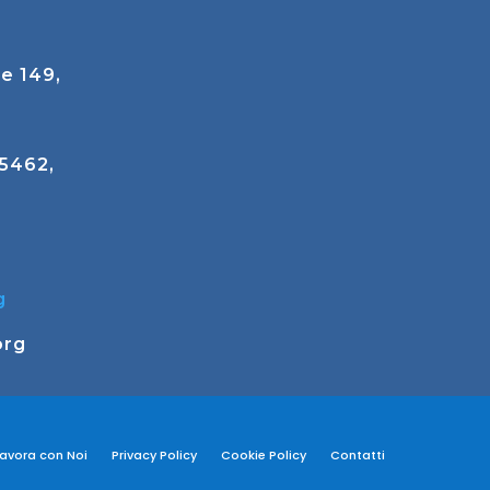
e 149,
45462,
g
org
Lavora con Noi
Privacy Policy
Cookie Policy
Contatti