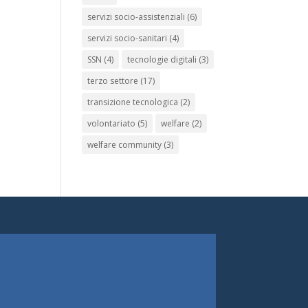
servizi socio-assistenziali
(6)
servizi socio-sanitari
(4)
SSN
(4)
tecnologie digitali
(3)
terzo settore
(17)
transizione tecnologica
(2)
volontariato
(5)
welfare
(2)
welfare community
(3)