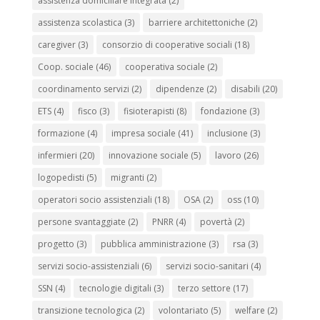
assistenza domiciliare integrata
(2)
assistenza scolastica
(3)
barriere architettoniche
(2)
caregiver
(3)
consorzio di cooperative sociali
(18)
Coop. sociale
(46)
cooperativa sociale
(2)
coordinamento servizi
(2)
dipendenze
(2)
disabili
(20)
ETS
(4)
fisco
(3)
fisioterapisti
(8)
fondazione
(3)
formazione
(4)
impresa sociale
(41)
inclusione
(3)
infermieri
(20)
innovazione sociale
(5)
lavoro
(26)
logopedisti
(5)
migranti
(2)
operatori socio assistenziali
(18)
OSA
(2)
oss
(10)
persone svantaggiate
(2)
PNRR
(4)
povertà
(2)
progetto
(3)
pubblica amministrazione
(3)
rsa
(3)
servizi socio-assistenziali
(6)
servizi socio-sanitari
(4)
SSN
(4)
tecnologie digitali
(3)
terzo settore
(17)
transizione tecnologica
(2)
volontariato
(5)
welfare
(2)