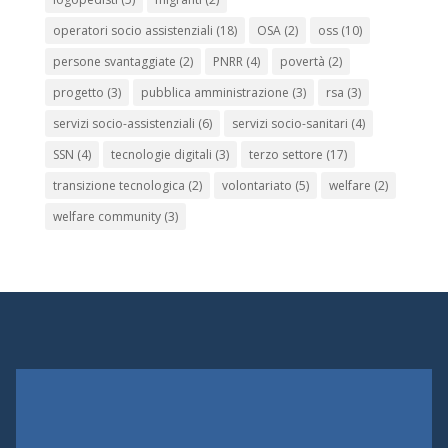
operatori socio assistenziali
(18)
OSA
(2)
oss
(10)
persone svantaggiate
(2)
PNRR
(4)
povertà
(2)
progetto
(3)
pubblica amministrazione
(3)
rsa
(3)
servizi socio-assistenziali
(6)
servizi socio-sanitari
(4)
SSN
(4)
tecnologie digitali
(3)
terzo settore
(17)
transizione tecnologica
(2)
volontariato
(5)
welfare
(2)
welfare community
(3)